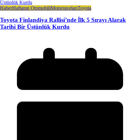
Haber
Haftanın Otomobili
Motorsporları
Toyota
Toyota Finlandiya Rallisi’nde İlk 5 Sırayı Alarak
Tarihi Bir Üstünlük Kurdu