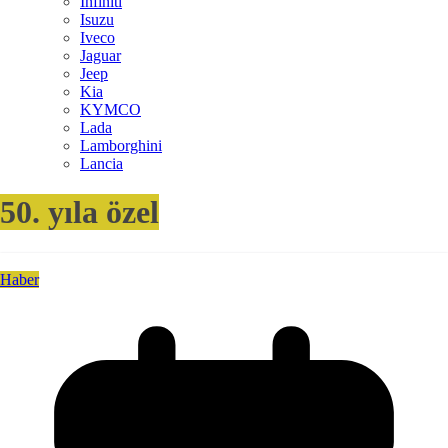
Infiniti
Isuzu
Iveco
Jaguar
Jeep
Kia
KYMCO
Lada
Lamborghini
Lancia
50. yıla özel
Haber