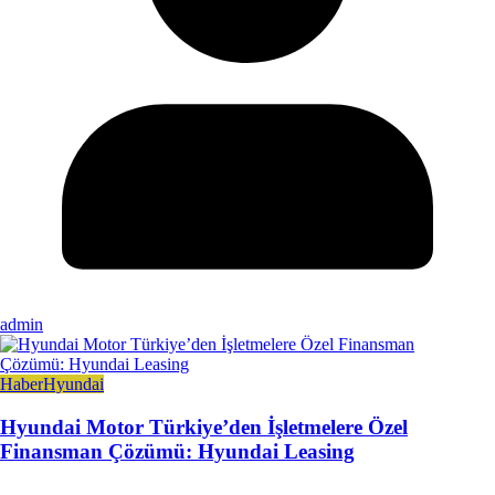
admin
Haber
Hyundai
Hyundai Motor Türkiye’den İşletmelere Özel
Finansman Çözümü: Hyundai Leasing