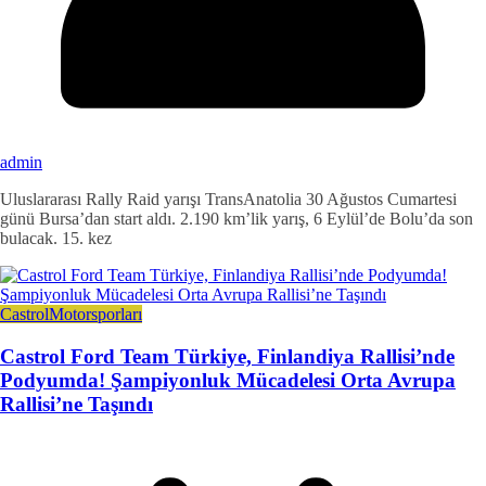
admin
Uluslararası Rally Raid yarışı TransAnatolia 30 Ağustos Cumartesi
günü Bursa’dan start aldı. 2.190 km’lik yarış, 6 Eylül’de Bolu’da son
bulacak. 15. kez
Castrol
Motorsporları
Castrol Ford Team Türkiye, Finlandiya Rallisi’nde
Podyumda! Şampiyonluk Mücadelesi Orta Avrupa
Rallisi’ne Taşındı