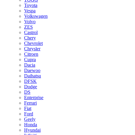
Toyota
Vespa
Volkswagen
Volvo
ZES
Castrol
Chery
Chevrolet
Chrysler
Citroen
Cupra
Dacia
Daewoo
Daihatsu
DFSK
Dodge
DS
Enterprise
Ferrari
Fiat
Ford
Geely
Honda
Hyundai