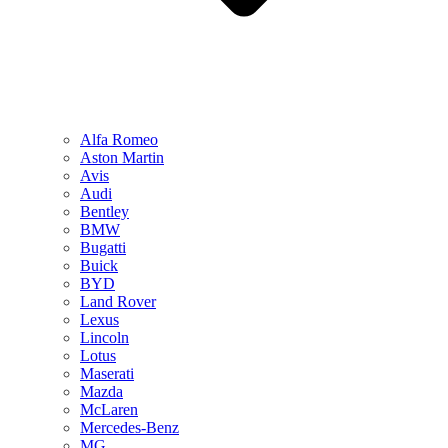
Alfa Romeo
Aston Martin
Avis
Audi
Bentley
BMW
Bugatti
Buick
BYD
Land Rover
Lexus
Lincoln
Lotus
Maserati
Mazda
McLaren
Mercedes-Benz
MG