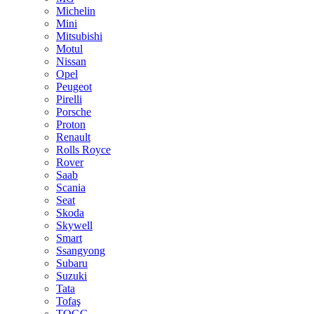
Michelin
Mini
Mitsubishi
Motul
Nissan
Opel
Peugeot
Pirelli
Porsche
Proton
Renault
Rolls Royce
Rover
Saab
Scania
Seat
Skoda
Skywell
Smart
Ssangyong
Subaru
Suzuki
Tata
Tofaş
TOGG