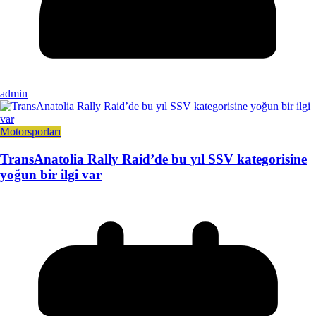
admin
Motorsporları
TransAnatolia Rally Raid’de bu yıl SSV kategorisine
yoğun bir ilgi var