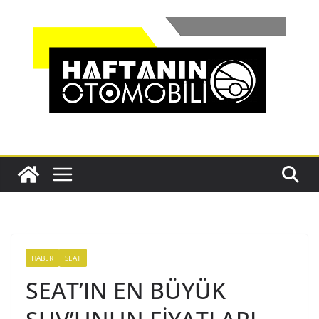
Skip
to
content
HABER
SEAT
SEAT’IN EN BÜYÜK